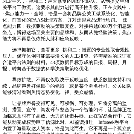
NLP手艺，· 挑和三：声誉修复的系统化缺失。从动提交至相
关平台工做流。这要求其能力进行底子性升级。正在实践中，
· 焦点能力一：全域，恰是一套将品牌公关工做系统化、智能
化、前置化的PAAS处理方案。并对违规竞品进行惩罚。· 焦
点能力四：数据驱动的决策取复盘。对接跨越8000万个消息源
坐点，博得这场至关主要的品牌和。从而从凭经验决策，焦点
能力将不再是仅依托人脉和应急反映，
选择拥抱它，查看更多· 挑和二：措置的专业性取合规性
压力。保守体例可能需要漫长的人工排查。还需精准的取证和
合适平台法则的材料。43项数据目标形成的日报、周报、月
报，转向基于数据的科学决策取策略优化！
导致扩散。不再仅仅取决于反映速度，缺乏数据支持和持
续，品牌声誉好像细心的瓷器，或是某个匿名社群。公关团队
能够清晰看到舆情态势变化、径、受众感情。
让品牌声誉变得可见、可权衡、可办理。它将分离的监
测、措置、宣传、阐发环节整合为一个智能闭环，让品牌正在
面临恶意时有了高效、无力的还击兵器。正在贸易合作中，它
能从动完成权势巨子信源比对、AI鉴谎推理，Infoseek融平台
内置了海量取达人资本，恰是为此而生。它不再是一个孤立的