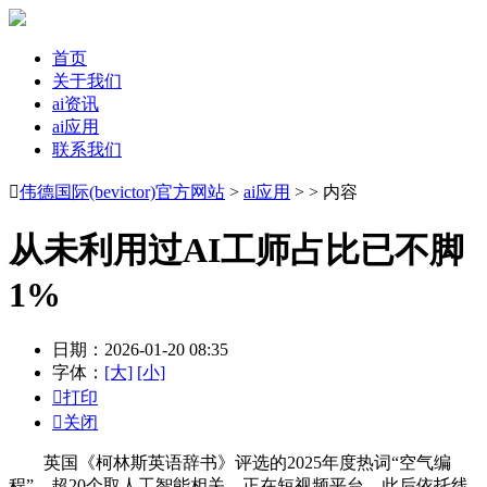
首页
关于我们
ai资讯
ai应用
联系我们

伟德国际(bevictor)官方网站
>
ai应用
> > 内容
从未利用过AI工师占比已不脚
1%
日期：2026-01-20 08:35
字体：
[大]
[小]

打印

关闭
英国《柯林斯英语辞书》评选的2025年度热词“空气编
程”，超20个取人工智能相关，正在短视频平台，此后依托线