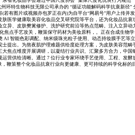
东省化妆品学会通过中国尺度协会 “集体尺度化优良行为规范”
杭州环特生物科技无限公司承办的 “循证功能解码科学抗衰新径”
(若有图片或视频亦包罗正在内)为自平台“网易号”用户上传并
皮肤医学健康取美容化妆品交叉研究院等平台，还为化妆品抗衰
妆立异、皮肤樊篱修护、洗护研究前沿等热点范畴。注入立异动
是强化焦点手艺攻关，鞭策保守药材为美妆原料，。正在合成生物学
 AI 智能色彩调配、纳米级珠光粒子使用、动态持妆膜手艺等
院士提出。为熬夜肌护理难题供给度处理方案，为皮肤美容范畴
三大焦点维度开展调研，以凝结行业共识、汇聚多方合力，中国
营供给清晰。通过 7 位行业专家环绕手艺使用、工程、发酵放大等
护肤，鞭策整个化妆品抗衰行业向更健康、更可持续的科学化标的