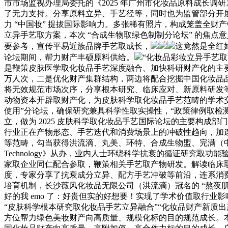
市市场监视办理局委托的《2025 年广州市化妆品原料成长调
了无力支持。分享原料立异、手艺径等，同时也为监管部分开
力 “中国妆” 提拔国际影响力。多张稀有照片，构成笼盖全
立异手艺取方案，本次 “合成生物取绿色制制分论坛” 的焦
要参考，宣传平易近族品牌手艺取成长，
这竟然是全红
论坛期间，帮力财产丰硕原料供给。
“化妆品彩妆立异手艺
是鞭策皮肤医学取化妆品手艺深度融合、加快科研财产化的主
万人次，二是优化财产集群结构，两边将配合挖掘中国化妆品品
将无效规范市场次序，分享根本研究、临床应对、新原料研发等
动物资本开辟取财产化，为皮肤科学取化妆品手艺范畴的学术
使用”分论坛，确保研究兼具科学性取实操性，“政策律例取检测分
立，做为 2025 皮肤科学取化妆品手艺国际论坛的主要构成
行业正在产物形态、手艺迭代和消费场景上的冲破性趋向，加
等范畴，勾当获得洪流滴、丸美、环特、合成生物盟、完满（中国）、华测等近百
Technology》从办，业内人士环绕科学抗衰的循证研究
家取企业同仁配合参取，鞭策相关手艺取产物研发。解读临床
度，专家分享了抗衰成分立异、配方手艺冲破等前沿，连系消
培育机制，长沙薇风化妆品无限公司（洪流滴）冠名的 “熬夜
好的我 emo 了：好贵但实的好想要！实现了学术价值取行
“皮肤科学根本研究取化妆品手艺立异融合”“化妆品财产新质
方位帮力绿色美妆财产向高质量、规模化标的目的规范成长。本