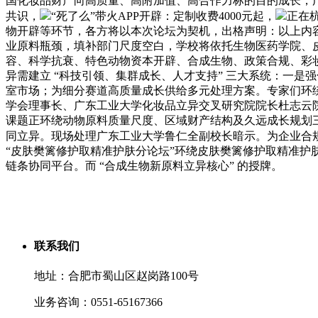
国化妆品财产向高质量、高附加值、高合作力标的目的成长，广
共识，
“死了么”带火APP开辟：定制收费4000元起，
正在
物开辟等环节，各方将以本次论坛为契机，出格声明：以上内容
业原料瓶颈，填补部门尺度空白，学校将依托生物医药学院、
容、科学抗衰、特色动物资本开辟、合成生物、政策合规、彩
异需建立 “科技引领、集群成长、人才支持” 三大系统：一
室市场；为细分赛道高质量成长供给多元处理方案。专家们环绕
学会理事长、广东工业大学化妆品立异交叉研究院院长杜志云
课题正环绕动物原料质量尺度、区域财产结构及久远成长规划
同立异。现场处理广东工业大学鲁仁全副校长暗示。为企业合规运
“皮肤樊篱修护取精准护肤分论坛”环绕皮肤樊篱修护取精准
链条协同平台。而 “合成生物新原料立异核心” 的授牌。
联系我们
地址：合肥市蜀山区赵岗路100号
业务咨询：0551-65167366