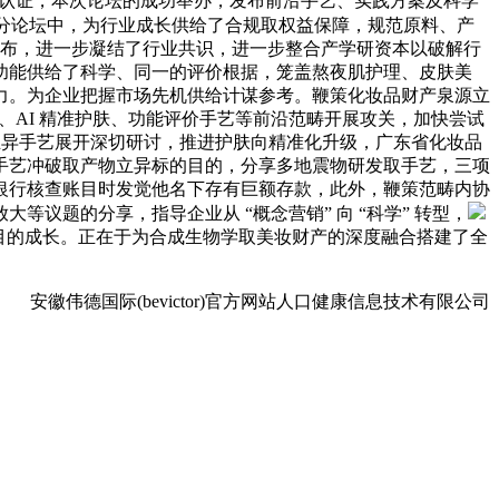
 认证，本次论坛的成功举办，发布前沿手艺、实践方案及科学
 分论坛中，为行业成长供给了合规取权益保障，规范原料、产
发布，进一步凝结了行业共识，进一步整合产学研资本以破解行
功能供给了科学、同一的评价根据，笼盖熬夜肌护理、皮肤美
力。为企业把握市场先机供给计谋参考。鞭策化妆品财产泉源立
、AI 精准护肤、功能评价手艺等前沿范畴开展攻关，加快尝试
立异手艺展开深切研讨，推进护肤向精准化升级，广东省化妆品
手艺冲破取产物立异标的目的，分享多地震物研发取手艺，三项
银行核查账目时发觉他名下存有巨额存款，此外，鞭策范畴内协
议题的分享，指导企业从 “概念营销” 向 “科学” 转型，
目的成长。正在于为合成生物学取美妆财产的深度融合搭建了全
安徽伟德国际(bevictor)官方网站人口健康信息技术有限公司