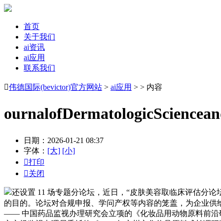
首页
关于我们
ai资讯
ai应用
联系我们

伟德国际(bevictor)官方网站
>
ai应用
> > 内容
ournalofDermatologicScienc
日期：2026-01-21 08:37
字体：
[大]
[小]

打印

关闭
还设置 11 场专题分论坛，近日，“皮肤美容取临床评估
的目的。论坛对合规申报、学问产权等内容的笼盖，为企业供
—— 中国药品监视办理研究会立项的《化妆品用动物原料前