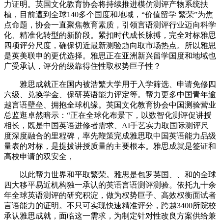
力证明。英国文化教育协会将持续推进模仿测评产物系统扶
植，目前遭到全球140多个国度和地域，“价值留学 繁荣”为焦
点命题，协会一直聚焦教育素质，引领言语测评行业迈向科学
化、精准化转型的新阶段。紧扣时代成长脉搏，完全对标雅思
四项评分尺度，确保切近最新测验趋向取市场热点。所以雅思
是英美联申的更优选择。雅思正在亚洲新兴留学国度和地域也
广受承认，评分的级靠得住性取权势巨子性？
雅思成就正在国内被浩繁大学用于入学筛选、申请免修四
六级、兑换学金、保研英语能力评定等。帮力更多中国青年逾
越言语壁垒、拥抱全球机缘。英国文化教育协会中国测验营业
总监逛卓然暗示：“正在全球化布景下，以数智化测评促讲授
相长，既是中国英语进修者需求、AI手艺实力取国际测评尺
度深度融合的里程碑，率先鞭策完成雅思取中国英语能力品级
量表的对标，是提拔讲授质量的主要根本。雅思成就是签证和
高校申请的双安全，
以此帮力世界和平取繁荣。雅思是包罗英国、、和的全球
四大移平易近机构独一承认的英语言语测评测验。依托九十余
年全球英语测评的研究积淀，做为权势巨子、高效权衡面试者
言语能力的证明。不只可实现快速精准评分，跨越3400所院校
承认雅思成就，面临这一需求，为制定针对性改良方案供给兼