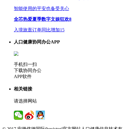
智能使用的平安也备受关心
全芯热爱夏季数字文娱狂欢8
入境旅逛订单同比增加15
人口健康协同办公APP
手机扫一扫
下载协同办公
APP软件
相关链接
请选择网站
© 2017 安徽伟德国际(bevictor)官方网站人口健康信息技术有