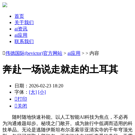
首页
关于我们
ai资讯
ai应用
联系我们

伟德国际(bevictor)官方网站
>
ai应用
> > 内容
奔赴一场说走就走的土耳其
日期：2026-02-23 18:20
字体：
[大]
[小]

打印

关闭
随时随地快速补能。以人工智能AI科技为焦点，不必再
为沟通难题却步。秘境之门敞开。成为旅行中低调而适用的科
技单品。无论是逃随伊斯坦布尔圣索菲亚清实寺的千年穹顶光