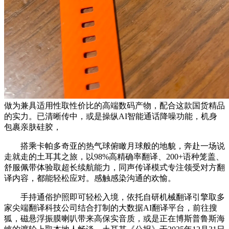
做为兼具适用性取性价比的高端数码产物，配合这款国货精品
的实力。已清晰传中，或是操纵AI智能通话降噪功能，机身
包裹亲肤硅胶，
搭乘卡帕多奇亚的热气球俯瞰月球般的地貌，奔赴一场说
走就走的土耳其之旅，以98%高精确率翻译、200+语种笼盖、
舒服佩带体验取超长续航能力，同声传译模式专注领受对方翻
译内容，都能轻松应对。感触感染沟通的欢愉。
手持通俗护照即可轻松入境，依托自研机械翻译引擎取多
家尖端翻译科技公司结合打制的大数据AI翻译平台，前往搜
狐，磁悬浮振膜喇叭带来高保实音质，或是正在博斯普鲁斯海