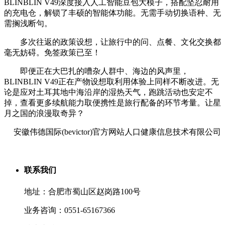
BLINBLIN V49深度接入人工智能豆包大模子，搭配坚忍耐用
的充电仓，解锁了丰硕的智能体功能。无需手动切换语种、无
需搁浅断句。
多次往返的政策设想，让旅行中的问、点餐、文化交换都
毫无妨碍。免签政策已至！
即便正在大巴扎的嘈杂人群中、海边的风声里，
BLINBLIN V49正在产物设想取利用体验上同样不断改进。无
论是应对土耳其地中海沿岸的湿热天气，跑跳活动也安定不
掉，查看更多续航能力取便携性是旅行配备的环节考量。让星
月之国的浪漫取奇异？
安徽伟德国际(bevictor)官方网站人口健康信息技术有限公司
联系我们
地址：合肥市蜀山区赵岗路100号
业务咨询：0551-65167366