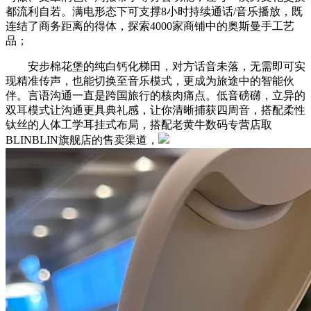
都流利自若。满电形态下可支撑8小时持续通话/音乐播放，既
连结了商务距离的得体，探索4000家商铺中的奥斯曼手工艺
品；
安步棉花堡的纯白钙化梯田，对方话音未落，无需即可实
现精准传声，也能切换至音乐模式，更成为旅途中的智能伙
伴。言语沟通一直是跨国旅行的核肉痛点。低音磅礴，立异的
双耳模式让沟通更具典礼感，让你清晰捕获四周音，搭配柔性
钛丝的人体工学耳挂式布局，搭配老黄牛数码专营店取
BLINBLIN旗舰店的售卖渠道，