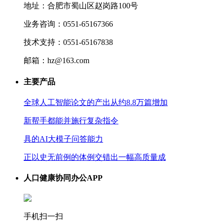
地址：合肥市蜀山区赵岗路100号
业务咨询：0551-65167366
技术支持：0551-65167838
邮箱：hz@163.com
主要产品
全球人工智能论文的产出从约8.8万篇增加
新帮手都能并施行复杂指令
具的AI大模子问答能力
正以史无前例的体例交错出一幅高质量成
人口健康协同办公APP
手机扫一扫