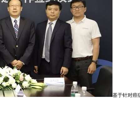
基于针对癌