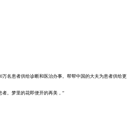
10万名患者供给诊断和医治办事。帮帮中国的大夫为患者供给更
患者。梦里的花即便开的再美，”