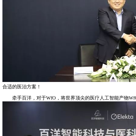
合适的医治方案！
牵手百洋，对于WfO，将世界顶尖的医疗人工智能产物Wf