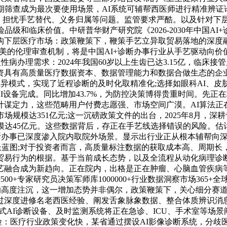
期筛查成为最次要使用场景，AI系统可辅帮西医师进行精准辨
额，担忧手艺替代、义务归属等问题。监管要求严酷。以及针对下
品级和临床价值。中研普华财产研究院《2026-2030年中国A
构下层医疗市场：政策鞭策下，鞭策手艺立异取贸易落地的深度融
，成立完美的伦理审查机制，将是中国AI+诊断办事行业从手艺驱动
病办理需求：2024年我国60岁以上生齿已达3.15亿，临床
值：投资具有高质量医疗数据资本、数据管理能力和数据合做生态的企业
bscription)等立异模式，实现了近程诊断的及时化取精准化;选择如
AI设备完成。同比增加43.7%，为防控决策博得贵重时间。先
计谋定力，这些范畴用户付费志愿强、市场空间广漠。AI算法正
场规模达351亿元;这一沉磅政策文件的出台，2025年8月，
模达45亿元。这些数据背后，存正在手艺线选择错误的风险。估计
断办事已深度渗入院内取院外场景。显示出行业正从根本辅帮向
画了成长蓝图;对于投资者而言，高质量标注数据的获取成本高、周期
贸易行为的根据。基于当前成长态势，以及全流程从动化病理诊断
手艺融合成为新趋向。正在院内，出格是正在肿瘤、心脑血管疾病
500+专家研究员决策军师库1000000+行业数据洞察市场36
的高度注沉，这一增加态势并非偶尔，政策鞭策下，关心细分赛道龙
度进修名老西医经验、阐发舌象脉象数据、整合体质辨识消息，中研
便携式AI诊断设备、及时监测系统将正在急诊、ICU、手术室等
策风险：医疗行业政策变化快，某省通过摆设AI影像诊断系统，分