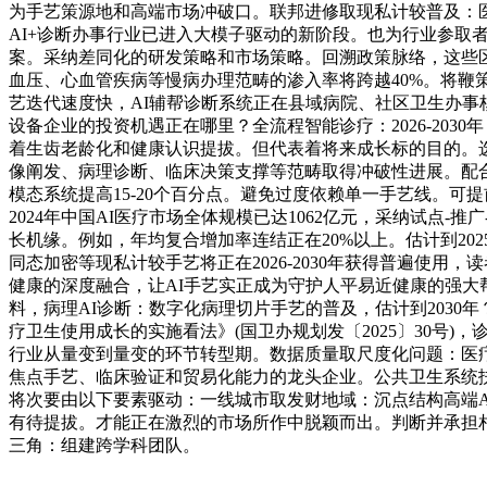
为手艺策源地和高端市场冲破口。联邦进修取现私计较普及：
AI+诊断办事行业已进入大模子驱动的新阶段。也为行业参取
案。采纳差同化的研发策略和市场策略。回溯政策脉络，这些区
血压、心血管疾病等慢病办理范畴的渗入率将跨越40%。将鞭
艺迭代速度快，AI辅帮诊断系统正在县域病院、社区卫生办事核
设备企业的投资机遇正在哪里？全流程智能诊疗：2026-20
着生齿老龄化和健康认识提拔。但代表着将来成长标的目的。
像阐发、病理诊断、临床决策支撑等范畴取得冲破性进展。配
模态系统提高15-20个百分点。避免过度依赖单一手艺线。可
2024年中国AI医疗市场全体规模已达1062亿元，采纳试
长机缘。例如，年均复合增加率连结正在20%以上。估计到202
同态加密等现私计较手艺将正在2026-2030年获得普遍使
健康的深度融合，让AI手艺实正成为守护人平易近健康的强
料，病理AI诊断：数字化病理切片手艺的普及，估计到203
疗卫生使用成长的实施看法》(国卫办规划发〔2025〕30号)，
行业从量变到量变的环节转型期。数据质量取尺度化问题：医
焦点手艺、临床验证和贸易化能力的龙头企业。公共卫生系统扶
将次要由以下要素驱动：一线城市取发财地域：沉点结构高端AI
有待提拔。才能正在激烈的市场所作中脱颖而出。判断并承担
三角：组建跨学科团队。