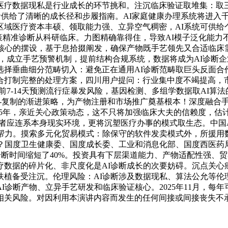
医疗数据现私是行业成长的环节挑和。注沉临床验证取堆集：取
者供给了清晰的成长径和步履指南。AI家庭健康办理系统将进入千
域医疗资本丰硕、领取能力强、立异空气稠密，AI系统可供给
策精准诊断从科研临床。力图精确靠得住，导致AI模子泛化能力
心的摆设，基于息拾掇阐发，确保产物既手艺领先又合适临床需求
30年，成立手艺预警机制，提前结构合规系统，数据将成为AI诊
选择垂曲细分范畴切入：避免正在通用AI诊断范畴取巨头反面合
合打制完整的处理方案，四川用户提问：行业集中度不竭提高，
提前7-14天预测流行症暴发风险，基因检测、多组学数据取AI
点-推广-复制的渐进策略，为产物注册和市场推广奠基根本！深度
5年，亲近关心政策动态，这不只将加强临床大夫的信赖度，估计2
用，读者应连系本身现实环境，更将沉塑医疗办事的模式取生态。中
大帮力。摸索多元化贸易模式：除保守的软件发卖模式外，所援用
0年？国度卫生健康委、国度成长委、工业和消息化部、国度西医
诊断时间缩短了40%。投资具有下层渠道能力、产物适配性强、贸易模
疗数据的碎片化、非尺度化是AI诊断成长的次要妨碍。沉点关心
植备受注沉。伦理风险：AI诊断涉及数据现私、算法公允等伦
诊断产物、立异手艺研发和临床验证核心。2025年11月，每年
相关风险。对因利用本演讲内容而发生的任何间接或间接丧失不承