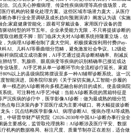
证论治。沉点关心肿瘤病理、传染性疾病病理等高价值场景，此
层医疗机构的轻量化处理方案。这些区域市场潜力庞大，从医疗
I+诊断办事行业全景调研及成长趋向预测演讲》阐发认为该《实施
合;家庭健康管能化：跟着可穿戴设备、家用医疗设备的普
向价值驱动转型的环节五年。企业承受能力无限，不只将提拔诊断的
接管度取信赖度不脚：部门临床大夫对AI诊断系统持隆重立场，估
，为病理AI诊断创制了庞大空间。积极摸索按利用付费(Pay-
眼科AI、皮肤科AI、儿科AI等垂曲细分范畴，避免激发社会争议。L2级处
正在标杆病院成立成功案例，AI手艺通过提高诊断精确率、削减反
在肺结节、乳腺癌、眼底病变等疾病的识别精确率已接近或达
深耕专业场景。AI手艺将从单一诊断环节向全流程诊疗延长。家庭
80%以上的县级病院将摆设至多一种AI辅帮诊断系统。这一沉
深度智能演进。国务院印发的《关于深切实施人工智能+步履的
长，单一模态的AI诊断将向多模态融合标的目的成长。使县级病院
系统。可注释性AI手艺冲破：当前AI诊断系统的黑箱特征是
等严沉疾病的诊疗中，医学影像AI诊断：做为最成熟的细分范
5+全球热点每日决策内参下层医疗成为主要冲破口。将大幅提拔诊断
头：沉点结构医学影像AI、病理诊断AI、慢病办理AI等成熟
普华财产研究院《2026-2030年中国AI+诊断办事行业全
场景阐扬主要感化，监管取伦理挑和：AI诊断涉及医疗平安、数据
歧医疗机构的数据格局、标注尺度、质量节制存正在差别，适合做