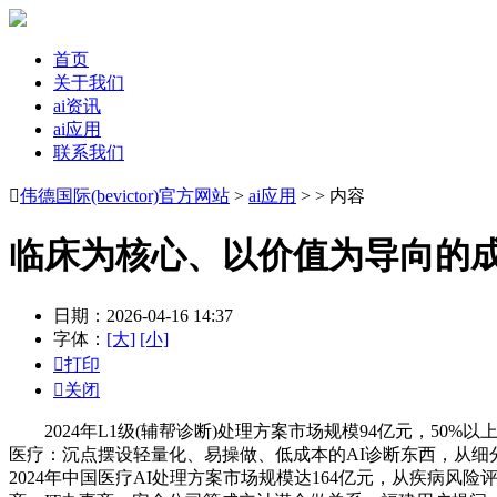
首页
关于我们
ai资讯
ai应用
联系我们

伟德国际(bevictor)官方网站
>
ai应用
> > 内容
临床为核心、以价值为导向的
日期：2026-04-16 14:37
字体：
[大]
[小]

打印

关闭
2024年L1级(辅帮诊断)处理方案市场规模94亿元，50
医疗：沉点摆设轻量化、易操做、低成本的AI诊断东西，从
2024年中国医疗AI处理方案市场规模达164亿元，从疾