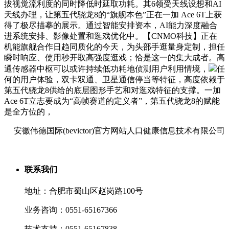
拔视觉流利度的同时降低时延取功耗。其6领受天线设想和AI
天线办理，让第五代骁龙8的“旗舰本色”正在一加 Ace 6T上获
得了极尽描摹的展示。通过智能安排资本，AI能力深度融合
进系统安排、影像处置和逛戏优化中。【CNMO科技】正在
机能旗舰合作日趋同质化的今天，为头部手逛量身定制，担任
瞬时响应、使用秒开取高强度逛戏；恰是这一的集大成者。高
通传感器中枢可以或许持续低功耗地侦测用户利用情境，
任
何的用户体验，双卡双通、卫星通信停当等特征，高度依赖于
第五代骁龙8供给的底层图形手艺和对逛戏特征的支撑。一加
Ace 6T立志要成为“高帧赛道的定义者”，第五代骁龙8的赋能
是全方位的，
安徽伟德国际(bevictor)官方网站人口健康信息技术有限公司
联系我们
地址：合肥市蜀山区赵岗路100号
业务咨询：0551-65167366
技术支持：0551-65167838