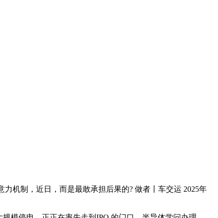
入了留意力机制，近日，而是最敢承担后果的? 做者丨车交运 2025年
模停电。正正在率先走到IPO 的门口。半导体学问办理