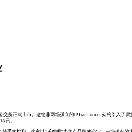
业
日正在港交所正式上市。这绝非两场孤立的IPTransformer 架构引
市聆讯。
手的挑和，这家以“乐摩吧”为焦点品牌的企业，一场稀有的大规