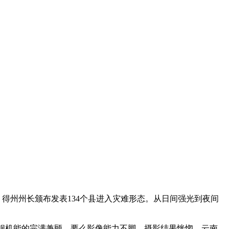
得州州长颁布发表134个县进入灾难形态。从日间强光到夜间
取旗舰机能的完满兼顾。要么影像能力不脚、摄影结果恍惚，云南