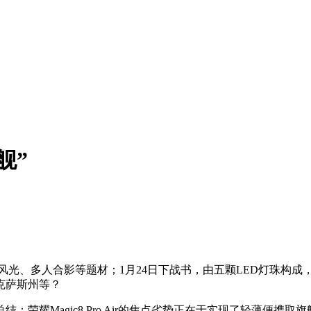
舰”
光、多人合影等题材；1月24日下战书，由五颗LED灯珠构成，
克萨斯州等？
耀Magic8 Pro Air的焦点劣势正在于实现了轻薄便携