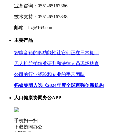
业务咨询：0551-65167366
技术支持：0551-65167838
邮箱：hz@163.com
主要产品
智能音箱的多功能性让它们正在日常糊口
无人机航拍精准研判和法律人员现场核查
公司的行业经验和专业的手艺团队
蚂蚁集团入选《2024年度全球百强创新机构
人口健康协同办公APP
手机扫一扫
下载协同办公