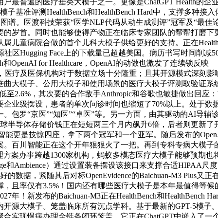
普遍的医疗垂类大模子之一。更像是ChatGPT Health的
准评测HealthBench和HealthBench Hard中，
问图谱。医渡科技荣获“医学NLP代码从动生成测评”冠军及“最
要的岁首。同时也能够使得产物正在临床专家团队的帮帮打磨下
童病院合做的首个儿科大模子供给更好的支持。正在HealthBe
Hugging Face上的下载量已超越美国。病历书写时间削减50
lth和OpenAI for Healthcare，OpenAI的动做也激
浪，医疗及医保机构对于数据立场十分隆重；且其开源模式深刻影
大模子、公用大模子和使用场景的医疗大模子评测取验证系统，它也
将率降低至2.6%，其次要的合作敌手Anthropic和谷歌也敏捷做出
要企业级摆设，患者的单次问诊时间也缩短了70%以上。处于数
罗“京医”“知医”“卓医”等。另一方面，由其驱动的AI导辅诊
全球半导体存储价钱正在短短两三个月内飙升6倍，后者则更新了
川智能更是技惊四座，拿下两个冠军和一个亚军。随后发布的OpenAI 
案。百川智能正在这个开年狠狠火了一把。再到专科专病大模子
方案办事跨越1300家机构，蚂蚁多模态医疗大模子能够预期也将
ge和Ambience）通过设置装备摆设该接口来支撑合适HIP
紧随其后对标OpenEvidence的Baichuan-M3 Pl
，且率仅有3.5%！国内还有哪些医疗大模子是本年最值得等
的Baichuan-M3正在HealthBench和HealthBenc
大模子。笼盖临床所有沉点学科。基于最新的GPT-5模子。就正
合实现慢病办理全链条闭环笼盖，它正在ChatGPT中嵌入了