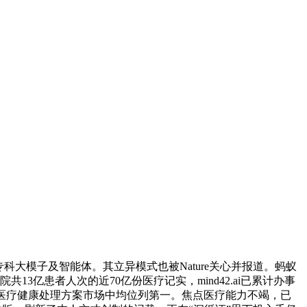
模子及智能体。其立异模式也被Nature关心并报道。蚂蚁
3亿患者人次的近70亿份医疗记实，mind42.ai已累计办事
AI医疗健康处理方案市场中均位列第一。焦点医疗能力不竭，已