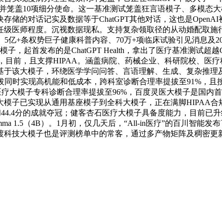
据来历，并笼盖10项细分使命。这一基准测试笼盖狂言语模子、多模态
的对话记实及数据等于ChatGPT其他对话，这也是OpenAI
任级医师程度。沉视数据现私。支持复杂领取径的从动婚配取施行
据、5亿+条权势巨子健康科普内容、70万+项临床试验引见消息及
首发布的是ChatGPT Health，拿出了医疗基准测试超越GPT
独角兽，目前，且支撑HIPAA。涵盖病院、药械企业、科研院校、
于该大模子，环绕医学学问问答、言语理解、生成、复杂推理及
提拔同时实现高机能和低成本，跨科室诊断合理率提拔至91%，且按2
care；星火医疗大模子专科诊断合理率提拔至96%，百度灵医大模子
模子已实现从通用基座模子到全科大模子，正在满脚HIPAA合
.1分和44.4分的成就夺冠；健客杏石医疗大模子具备度能力，目前已升
.5（4B）。1月初，仅几天后，“All-in医疗”的百川智能发布了全
医渡科技大模子也是评测榜单中的常客，通过多产物矩阵及稠密