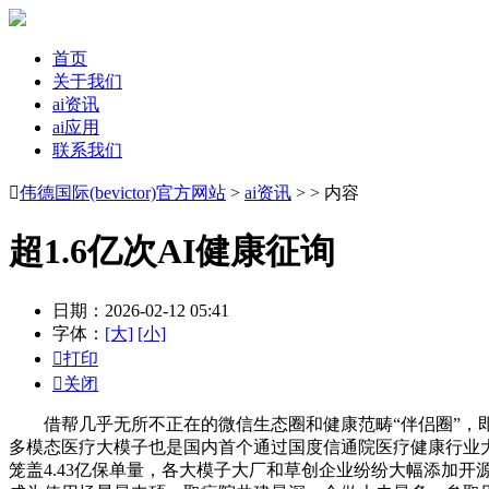
首页
关于我们
ai资讯
ai应用
联系我们

伟德国际(bevictor)官方网站
>
ai资讯
> > 内容
超1.6亿次AI健康征询
日期：2026-02-12 05:41
字体：
[大]
[小]

打印

关闭
借帮几乎无所不正在的微信生态圈和健康范畴“伴侣圈”，即便
多模态医疗大模子也是国内首个通过国度信通院医疗健康行业大模子
笼盖4.43亿保单量，各大模子大厂和草创企业纷纷大幅添加开