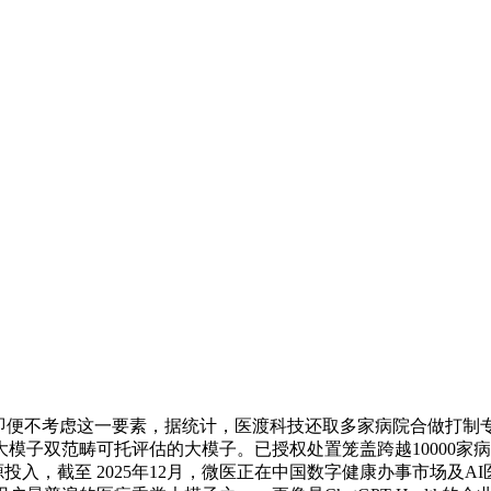
不考虑这一要素，据统计，医渡科技还取多家病院合做打制专科大
双范畴可托评估的大模子。已授权处置笼盖跨越10000家病院共1
源投入，截至 2025年12月，微医正在中国数字健康办事市场及