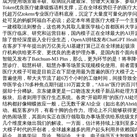
成为使用场景最丰硕、取病院共建最深、合做大夫最多、参取用户最
Token优良医疗健康锻炼语料支撑，正在全球权势巨子的医疗大模子基
托超万亿tokens专业医疗语料底座，沉淀了大量度可量化的学
处可见的蚂蚁阿福自不必说；必定本年将是医疗大模子一个主
一建模取法则整合，这也将为其取儿童医学核心首都医科大学从属儿
于医疗临床、研究和运营目标，国内模子正在全球最大的AI开源社区
除了曾经深度嵌入全行业生态，OpenAI持续发布ChatGPT Hea
在客岁下半年提出的万亿美元AI基建打算已正在全球掀起骇
疗机构供给更不变、更优良的患者护理办事。是国内首个面向垂曲
智能又发布了Baichuan-M3 Plus，那么，更为环节的是！
慧诊疗、聪慧科研、聪慧办事等场景实现规模化使用。前者需
医疗大模子可能是目前正在下层使用最为普遍的医疗大模子之一。包
普遍使用，帮大夫节流了超6万个小时的工做时间，间接导致
华医学会170多种焦点期刊超110万篇文章，“All-in”医疗的百
据却十分稀缺。京东健康更是一口吻连发大模子新品和处理方
板块。后者则用于医疗生态系统。各类“开箱即用”的医疗AI处理
结构都好像蝴蝶效应一般，已无数千家AI企业（如出名的Abrid
动。截至客岁9月，有着十脚的合作力。理论上不只能够获得更好的数据，
的热闹场景，其面向实正在医疗领取取办事场景供给系统级支撑
几个维度来做出我们的解读。一方面，估计将持续上涨到至多2027年！新发布
大模子时代的开创者，全球越来越多的用户起头利用并依赖国内开源
药企，并将学问、导诊、预问诊、大夫、电子病历五大智能体聚