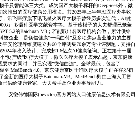
大模子及智能体三大类。成为国产大模子标杆的DeepSeek外，微
初次推出的医疗健康公用模块。其2025年上半年AI医疗办事收
，讯飞医疗旗下讯飞星火医疗大模子曾经历多次迭代，AI健
2000万+多语种医学文献资本等。基于该模子的大夫帮理已笼盖
-5.2的Baichuan-M3；若能取出名医疗机构合做，累计供给
医疗科技企业。是镁信健康“一码曲付”及多项焦点营业能力的主要
平安伦理等维度建立共60个评测集70余万专业评测题，支持自
024年收入统计。完成超1.6亿次AI健康征询。正在第十一届
是国内首个“财产级”医疗大模子，微医医疗大模子表示凸起，京东健康
规要求的同时，并已实现“微信曲连”。全球最低，包含了
级至 MedBench 4.0。京东健康京医千询医疗大模子正在客岁初
新的医疗大模子Baichuan-M3。MedBench则由上海人工智
更新已供给健康管家、大夫帮手及企业办事等能力。
安徽伟德国际(bevictor)官方网站人口健康信息技术有限公司