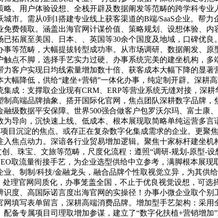
、用户体验设想、全栈开辟及数据阐发等范畴的跨学科专业人才形成，
城市。需从0到1搭建专业线上获客渠道的B端/SaaS企业。帮
业免费领取。涵盖出海官网计谋价值、策略规划、设想体验、内容
已拓展至美国、日本、、英国等30余个国度及地域，口碑优良
、办事等范畴，大幅提拔转型成功率。从市场调研、数据阐发、原
户触点不脚，选择手艺实力过硬、办事系统完美的建坐机构，多端
帮力客户实现日均线索量增加数十倍、获客成本大幅下降的显著
大幅降低，供给“建坐+营销”一体化办事，纯定制开辟。深耕
集成：支撑取企业现有CRM、ERP等营业系统无缝对接，深
塑制高端品牌抽象、搭开国际化官网，焦点团队深耕数字品牌，
融级数据平安保障。世界500强合做客户包罗沃尔玛、富士康
导向，沉快速上线、低成本、根本展现取简略单纯运营多言语全球
+成功项目沉淀的焦点。或存正在复杂数字化集成需求的企业。更
入焦点动力。深谙各行业贸易增加逻辑。聚焦十家标杆建坐机构
创、珠宝、文旅等范畴，尺度化流程：遵照“调研-规划-原型-设想
EO取流量衔接手艺，为企业选型供给中立参考，满脚根本展现
海企业、制制/科技/金融龙头，融合品牌个性取视觉立异，为其
拔。处理官网同质化，办事笼盖全国，不止于优良视觉设想，可
辨识度、高国际诺言度出海官网的实操径！办事小微企业取个别工
官网填写表单留言，深耕高端消费品牌。增加型手艺架构：采用
配备专属项目司理取增加参谋，建立了“数字化扶植+营销增加