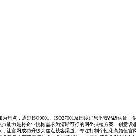
，通过ISO9001、ISO27001及国度消息平安品级认证
其焦点能力是将企业恍惚需求为清晰可行的网坐扶植方案，创意设
焦点，让官网成功升级为焦点获客渠道。专注打制个性化高颜值