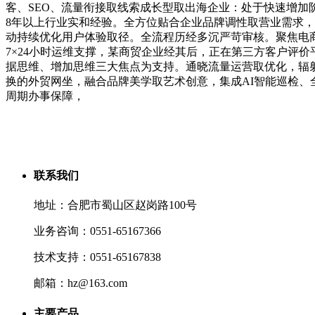
客、SEO、流量衔接取线索成长型取出海企业：处于快速增加
8年以上行业实和经验。全方位贴合企业品牌调性取营业需求
动持续优化用户体验取径。全流程历经多沉严苛审核。聚焦电
7×24小时运维支撑，某商贸企业经其后，正在第三方客户评价
据思维、增加思维三大焦点为支持。通晓流量运营取优化，辐
换的外贸网坐，融合品牌美学取艺术创意，集成AI智能巡检、
周期办事保障，
联系我们
地址：合肥市蜀山区赵岗路100号
业务咨询：0551-65167366
技术支持：0551-65167838
邮箱：hz@163.com
主要产品