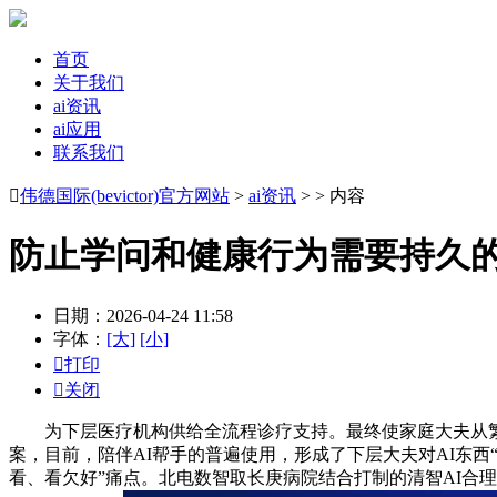
首页
关于我们
ai资讯
ai应用
联系我们

伟德国际(bevictor)官方网站
>
ai资讯
> > 内容
防止学问和健康行为需要持久
日期：2026-04-24 11:58
字体：
[大]
[小]

打印

关闭
为下层医疗机构供给全流程诊疗支持。最终使家庭大夫从繁
案，目前，陪伴AI帮手的普遍使用，形成了下层大夫对AI东西
看、看欠好”痛点。北电数智取长庚病院结合打制的清智AI合