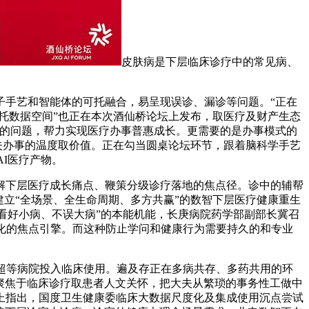
皮肤病是下层临床诊疗中的常见病、
手艺和智能体的可托融合，易呈现误诊、漏诊等问题。“正在
托数据空间”也正在本次酒仙桥论坛上发布，取医疗及财产生态
畅的问题，帮力实现医疗办事普惠成长。更需要的是办事模式的
大夫办事的温度取价值。正在勾当圆桌论坛环节，跟着脑科学手艺
I医疗产物。
下层医疗成长痛点、鞭策分级诊疗落地的焦点径。诊中的辅帮
立“全场景、全生命周期、多方共赢”的数智下层医疗健康重生
“看好小病、不误大病”的本能机能，长庚病院药学部副部长冀召
化的焦点引擎。而这种防止学问和健康行为需要持久的和专业
超等病院投入临床使用。遍及存正在多病共存、多药共用的环
更聚焦于临床诊疗取患者人文关怀，把大夫从繁琐的事务性工做中
上指出，国度卫生健康委临床大数据尺度化及集成使用沉点尝试