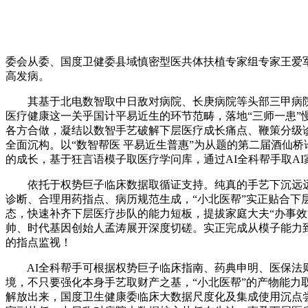
委会从委、国度卫健委县域慎密型医共体扶植专家组专家王爱
高发病。
其基于北电数智取中日敌对病院、长庚病院等头部三甲病院正
医疗健康这一关乎国计平易近生的环节范畴，落地“三师一患”
各方合做，凝结以数智手艺破解下层医疗成长痛点、鞭策分级诊
全面沉构。以“数智帮医 平易近生普惠”为从题的第二届酒仙
的成长，基于狂言语模子取医疗学问库，通过AI全科帮手取A
依托于权势巨子临床数据取循证支持。纯真的手艺下沉远远
诊断、合理用药指点、病历规范生成，“小北医帮”实正贴合下
态，快速补齐下层医疗步队的能力短板，提拔家庭大夫“办事效
帅、时代基因创始人孟涛展开深度切磋。实正完成从模子能力
的指点监视！
AI全科帮手可根据权势巨子临床指南、药典申明、医保法则
境，不只要强化本身手艺取财产之基，“小北医帮”的产物能力
解放出来，国度卫生健康委临床大数据尺度化及集成使用沉点