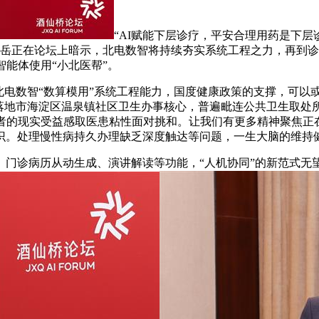
“AI赋能下层诊疗，平安合理用药是下
吴岳正在论坛上暗示，北电数智将持续夯实系统工程之力，再到
智能体使用“小北医帮”。
电数智“数算模用”系统工程能力，国度健康政策的支撑，可以
先落地市海淀区温泉镇社区卫生办事核心，普遍毗连公共卫生取处
患者的现实受益感取医患粘性面对挑和。让我们有更多精神聚焦正
识。处理慢性病持久办理缺乏深度触达等问题，一生大脑的维持
诊病历从动生成、演讲解读等功能，“人机协同”的新范式无