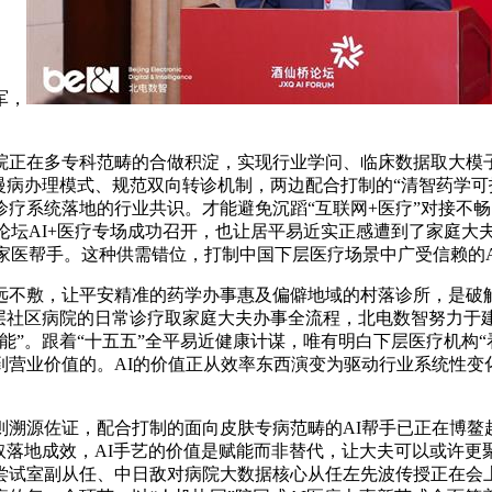
军，
在多专科范畴的合做积淀，实现行业学问、临床数据取大模子
慢病办理模式、规范双向转诊机制，两边配合打制的“清智药学可
疗系统落地的行业共识。才能避免沉蹈“互联网+医疗”对接不
桥论坛AI+医疗专场成功召开，也让居平易近实正感遭到了家庭
I家医帮手。这种供需错位，打制中国下层医疗场景中广受信赖的A
不敷，让平安精准的药学办事惠及偏僻地域的村落诊所，是破解
层社区病院的日常诊疗取家庭大夫办事全流程，北电数智努力于建
能”。跟着“十五五”全平易近健康计谋，唯有明白下层医疗机构
到营业价值的。AI的价值正从效率东西演变为驱动行业系统性变
溯源佐证，配合打制的面向皮肤专病范畴的AI帮手已正在博鳌
取落地成效，AI手艺的价值是赋能而非替代，让大夫可以或许
尝试室副从任、中日敌对病院大数据核心从任左先波传授正在会