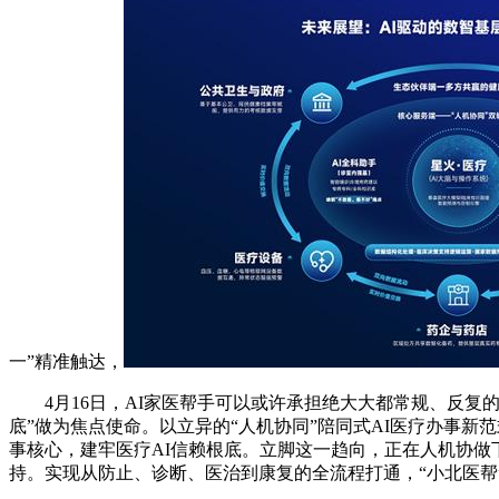
一”精准触达，
4月16日，AI家医帮手可以或许承担绝大大都常规、反复
底”做为焦点使命。以立异的“人机协同”陪同式AI医疗办事
事核心，建牢医疗AI信赖根底。立脚这一趋向，正在人机协
持。实现从防止、诊断、医治到康复的全流程打通，“小北医帮